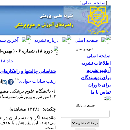
[
صفحه اصلی
]
بخش‌های اصلی
دوره ۱۸، شماره ۶ - ( بهمن-اسفند ۱۴۰۴ )
صفحه اصلی
جلد ۱۸ شماره ۶ صفحات ۸۳-۷۴
اطلاعات نشریه
آرشیو نشریه
شناسایی چالشها و راهکارها
برای نویسندگان
۱
*
زینب سادات جوادی
،
برای داوران
۱- دانشگاه علوم پزشکی مشهد ،
تماس با ما
۲- آموزش و پرورش شهرستان داراب
جستجو در پایگاه
چکیده:
(۱۳۲۸ مشاهده)
مقدمه:
اگر چه دستیاران در ح
می
دهند. این پژوهش با هدف
است.