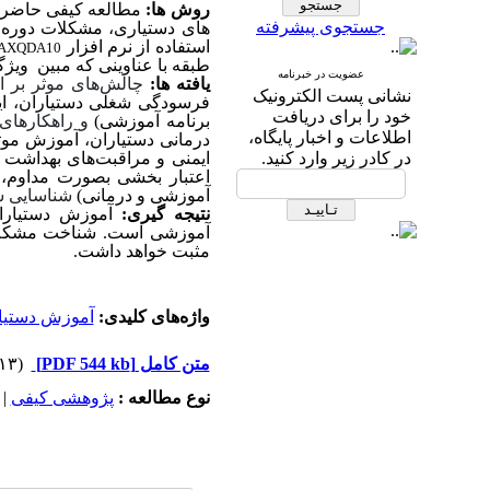
روش ­ها:
مطالعه کیفی حاضر ب
جستجوی پیشرفته
های دستیاری، مشکلات دوره 
استفاده از نرم افزار
AXQDA10
طبقه با عناوینی که مبین ویژگی
عضویت در خبرنامه
یافته­ ها:
چالش
های موثر بر 
نشانی پست الکترونیک
فرسودگی شغلی دستیاران، ایجا
خود را برای دریافت
برنامه آموزشی)
و راهکارهای
اطلاعات و اخبار پایگاه،
درمانی دستیاران، آموزش موثر
در کادر زیر وارد کنید.
ایمنی و مراقبت
های بهداشت ع
اعتبار بخشی بصورت مداوم، 
آموزشی و درمانی)
شناسایی ش
نتیجه ­گیری:
آموزش دستیارا
آموزشی است
.
شناخت مشکلات 
مثبت خواهد داشت.
واژه‌های کلیدی:
آموزش دستیا
متن کامل
[PDF 544 kb]
(۲۱۳ دریافت)
نوع مطالعه :
پژوهشی کيفی
|