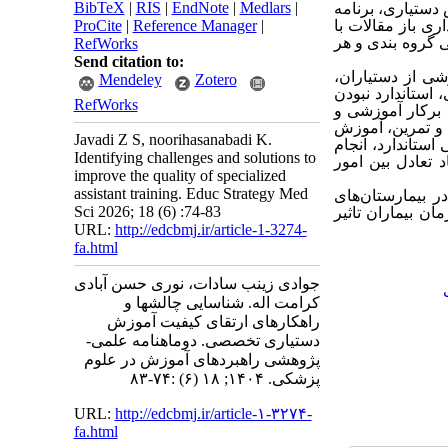
BibTeX
|
RIS
|
EndNote
|
Medlars
|
دستیاری، برنامه
ری باز مقالات با
|
Reference Manager
|
ProCite
 گروه بندی و هر
RefWorks
Send citation to:
شی از دستیاران،
Mendeley
Zotero
استاندارد نبودن
RefWorks
 برکار آموزشی و
 و تمرین، آموزش
Javadi Z S, noorihasanabadi K.
ستاندارد، انجام
Identifying challenges and solutions to
تعادل بین امور
improve the quality of specialized
assistant training. Educ Strategy Med
ر بیمارستان
های
Sci 2026; 18 (6) :74-83
 بیماران تاثیر
URL:
http://edcbmj.ir/article-1-3274-
fa.html
جوادی زینب سادات، نوری حسن آبادی
کرامت اله. شناسایی چالشها و
راهکارهای ارتقای کیفیت آموزش
دستیاری تخصصی. دوماهنامه علمی-
پژوهشی راهبردهای آموزش در علوم
پزشکی. ۱۴۰۴; ۱۸ (۶) :۷۴-۸۳
URL:
http://edcbmj.ir/article-۱-۳۲۷۴-
fa.html