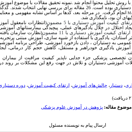
ا روش تحلیل محتوا انجام شد .نمونه تحقیق مقالات با موضوع آموزش 
دستیاری بوده است.
26
مقاله برای بررسی نهایی انتخاب شدند. کدگذا
انجام گرفت. در مرحله بعد، کدها بر اساس تشابه مفهومی و معنایی
M
­های آن بود، نامگذاری شد.
ارتقای کیفیت آموزش دستیاری با
5
مضمون(
انتظارات نامعقول آموز
د اختلال در خلال یادگیرهای عملی، پیچیدگی بیمارستان­های آموزشی، 
 ارتقای کیفیت آموزش دستیاری با
11
مضمون
(نظارت سازمان یافته
 استادان، یادگیری با استفاده از شبیه سازی، آموزش مبتنی برتجربه
مومی به دستیاران ، دادن بازخورد آموزشی، طراحی برنامه آموزشی ا
آموزش یادگیری خودراهبر و مستقل، کاهش حجم کار درمانی، ایجاد 
د.
ن تخصصی پزشکی جزء جدایی ناپذیر کیفیت مراقبت از بیماران د
آموزشی دستیاران و تلاش در جهت رفع این مشکلات بر روند درمان
ری
،
دستیار
،
چالش‌های آموزش
،
ارتقای کیفیت آموزش
،
دوره دستیاری
موضوع مقاله:
پ‍ژوهش در آموزش علوم پزشکی
ارسال پیام به نویسنده مسئول