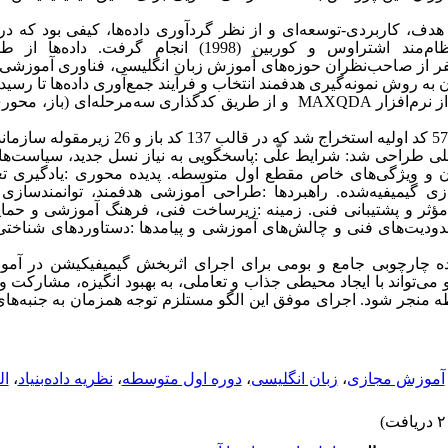
دف، کاربردی-توسعه‌ای و از نظر گردآوری داده‌ها، کیفی بود که د
نظریه داده‌بنیاد با الگوی نظام‌مند اشتراوس و کوربین (1998) انجا
ه‌ساختاریافته عمیق با 15 نفر از صاحب‌نظران حوزه‌های آموزش زبان انگلیسی، فناوری 
ه روش نمونه‌گیری هدفمند انتخاب و فرآیند جمع‌آوری داده‌ها تا رسی
ز نرم‌افزار
MAXQDA
و از طریق کدگذاری سه‌مرحله‌ای (باز، محوری 
از تحلیل مصاحبه‌ها، 577 کد اولیه استخراج شد که در ق
صلی طراحی شد
:
شرایط علّی
:
پاسخگویی به نیاز نسل جدید، سیاست‌ه
ن و ویژگی‌های خاص مقطع اول متوسطه. پدیده محوری
:
یادگیری ت
 گیمیفیه‌شده. راهبردها
:
طراحی آموزشی هدفمند، توانمندسازی 
ؤثر و پشتیبانی فنی. زمینه
:
زیرساخت فنی، فرهنگ آموزشی و حمای
دودیت‌های فنی و چالش‌های آموزشی و پیامدها
:
دستاوردهای شناختی
ه چارچوبی جامع و بومی برای اجرای اثربخش گیمیفیکیشن در آم
و می‌تواند با ایجاد محیطی جذاب و تعاملی، به بهبود انگیزه، مشارکت و
ه منجر شود. اجرای موفق این الگو مستلزم توجه همزمان به جنبه‌ها
آموزش مجازی
،
زبان انگلیسی
،
دوره اول متوسطه
،
نظریه داده‌بنیاد
،
ال