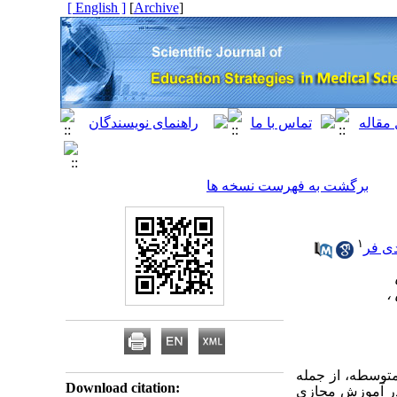
[ English ]
]
Archive
[
برگشت به فهرست نسخه ها
۱
ی فر
توسطه، از جمله
Download citation:
 در آموزش مجازی