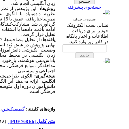
زبان انگلیسی انجام شد
.
جستجوی پیشرفته
روش‌ها:
این پژوهش از نظر ه
نیم
عضویت در خبرنامه
گردآوری شد. مشارکت‌کنندگان ب
نشانی پست الکترونیک
ادامه یافت. داده‌ها با استفاده ا
خود را برای دریافت
تحلیل قرار گرفت
.
اطلاعات و اخبار پایگاه،
یافته‌ها
:
در کادر زیر وارد کنید.
نهایی پژوهش در شش بُعد ا
وضعیت انگیزشی دانش‌آموزا
زبان انگلیسی در محیط مجازی
پاداش‌دهی هوشمند، بازخورد م
مداخله‌گر
:
موانع فرهنگی، مح
اجتماعی و سیستمی.
نتیجه‌گیری
:
الگوی طراحی‌شد
انگلیسی ارائه می‌دهد. این الگ
دانش‌آموزان دوره اول متوسط
فرهنگی است
.
واژه‌های کلیدی:
گیمیفیکیشن
،
متن کامل
[PDF 768 kb]
(۲۱۸ دریافت)