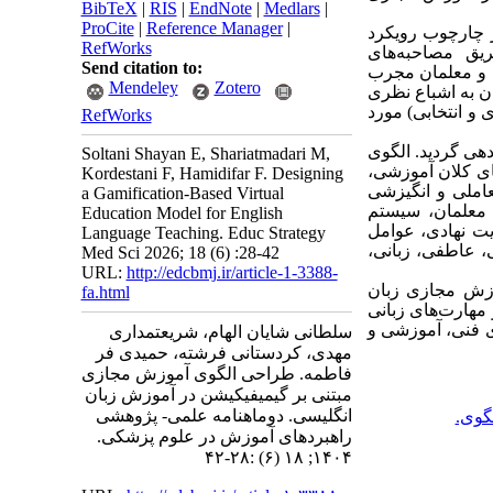
BibTeX
|
RIS
|
EndNote
|
Medlars
|
ProCite
|
Reference Manager
|
ر چارچوب رویکرد
RefWorks
م گرفت. داده‌ها از طریق مصاحبه‌های
Send citation to:
آموزشی و معلمان مجرب
Mendeley
Zotero
دن به اشباع نظری
و انتخابی) مورد
RefWorks
الب 137 کد باز و 26 زیرمقوله سازماندهی گردید. الگوی
Soltani Shayan E, Shariatmadari M,
ای کلان آموزشی،
Kordestani F, Hamidifar F. Designing
عاملی و انگیزشی
a Gamification-Based Virtual
معلمان، سیستم
Education Model for English
ت نهادی، عوامل
Language Teaching. Educ Strategy
، عاطفی، زبانی،
Med Sci 2026; 18 (6) :28-42
URL:
http://edcbmj.ir/article-1-3388-
وزش مجازی زبان
fa.html
 مهارت‌های زبانی
ی فنی، آموزشی و
سلطانی شایان الهام، شریعتمداری
مهدی، کردستانی فرشته، حمیدی فر
فاطمه. طراحی الگوی آموزش مجازی
مبتنی بر گیمیفیکیشن در آموزش زبان
انگلیسی. دوماهنامه علمی- پژوهشی
گوی.
راهبردهای آموزش در علوم پزشکی.
۱۴۰۴; ۱۸ (۶) :۲۸-۴۲