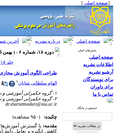
[
صفحه اصلی
]
بخش‌های اصلی
دوره ۱۸، شماره ۶ - ( بهمن-اسفند ۱۴۰۴ )
صفحه اصلی
جلد ۱۸ شماره ۶ صفحات ۴۲-۲۸
اطلاعات نشریه
آرشیو نشریه
طراحی الگوی آموزش مجازی م
برای نویسندگان
۱
الهام سلطانی شایان
،
برای داوران
۱- گروه حکمرانی آموزشی و سرمایه انسانی، واحد تهران مرکزی، دانشگاه آزاد اسلامی، تهران، ایران
تماس با ما
۲- گروه حکمرانی آموزشی و سرمایه انسانی، واحد تهران مرکزی، دانشگاه آزاد اسلامی، تهران، ایران ،
dr.shariatmadari@iau.ac.ir
جستجو در پایگاه
چکیده:
(۹۵۰ مشاهده)
مقدمه:
با گسترش آموزش‌های
کاهش انگیزه و تعامل دانش‌آ