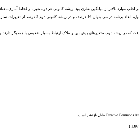
اغلب موارد بالاتر از میانگین نظری بود. ریشه کانونی هر دو متغیر، از لحاظ آماری معناد
اول ضریب همبستگی 37/0 و برای ریشه دوم 21/0 می‌باشد. بنابراین در ریشه کانونی اول، ابعاد برنامه
 که در ریشه دوم، متغیرهای پیش بین و ملاک ارتباط بسیار ضعیفی با همدیگر دارند و 
Creative Commons Attr
قابل بازنشر است.