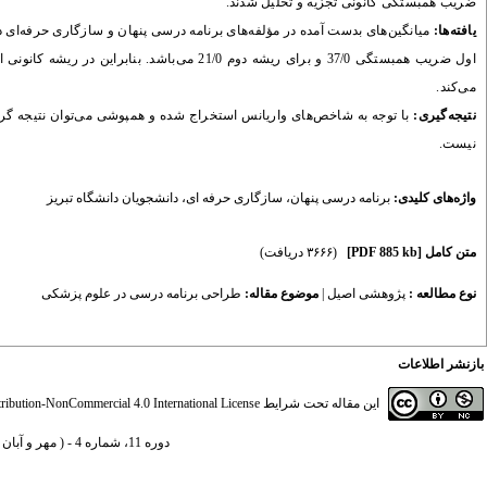
ضریب همبستگی کانونی تجزیه و تحلیل شدند.
یافته‌ها:
میانگین‌های بدست آمده در مؤلفه‌های برنامه درسی پنهان و سازگاری حرفه‌ای در 
می‌کند.
نتیجه‌گیری:
با توجه به شاخص‌های واریانس استخراج شده و همپوشی می‌توان نتیجه گرفت
نیست.
واژه‌های کلیدی:
برنامه درسی پنهان
،
سازگاری حرفه ای
،
دانشجویان دانشگاه تبریز
متن کامل
[PDF 885 kb]
(۳۶۶۶ دریافت)
نوع مطالعه :
پژوهشی اصيل
|
موضوع مقاله:
طراحی برنامه درسی در علوم پزشکی
بازنشر اطلاعات
این مقاله تحت شرایط
ibution-NonCommercial 4.0 International License
دوره 11، شماره 4 - ( مهر و آبان 1397 )