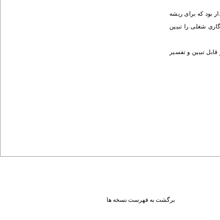
ار بود که برای ریشه
 درسی پنهان 16 درصد، و در ریشه کانونی دوم 5 درصد از تغییرات سازگاری شغلی را تبیین
قابل تبیین و تفسیر
برگشت به فهرست نسخه ها