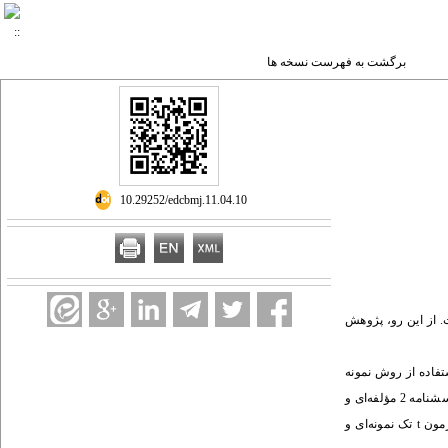
برگشت به فهرست نسخه ها
‎ 10.29252/edcbmj.11.04.10
 از این رو، پژوهش
یز در سال تحصیلی 97-96 می‌باشد که حجم نمونه با استفاده از روش نمونه
گیری تصادفی خوشه‌ای، 380 نفر برآورد و انتخاب شدند. ابزار جمع آوری اطلاعات شامل: 1. پرسشنامه محقق ساخته 11 مؤلفه‌ای برنامه درسی پنهان با ضریب پایایی 97/0 و 2. پرسشنامه 2 مؤلفه‌ای و
t
تک نمونه‌ای و