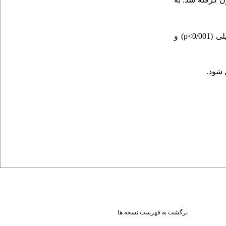
0/0>
p
) و
 شود.
برگشت به فهرست نسخه ها