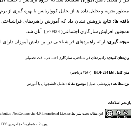
منظور تجزیه و تحلیل داده­ ها از تحلیل کوواریانس با بهره گیری از نرم
یافته ها:
نتایج پژوهش نشان داد که آموزش راهبردهای فراشناختی در ب
همچنین افزایش سازگاری اجتماعی(0/001>
p
) آنان شد.
نتیجه گیری:
ارائه راهبردهای فراشناختی در بین دانش آموزان دارای
واژه‌های کلیدی:
راهبردهای فراشناختی
،
سازگاری اجتماعی
،
افت تحصیلی
متن کامل
[PDF 284 kb]
(۲۵۶۰ دریافت)
نوع مطالعه :
پژوهشی اصيل
|
موضوع مقاله:
تعامل دانشجویان با آموزش
بازنشر اطلاعات
این مقاله تحت شرایط
ibution-NonCommercial 4.0 International License
دوره 12، شماره 5 - ( آذر-دی 1398 )