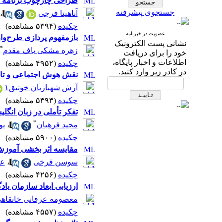
طراحی چارچوب برنامه در
جستجوی پیشرفته
آناهیتا فرجی
،
چکیده
(۵۳۹۴ مشاهده)
|
عضویت در خبرنامه
بازمفهوم پردازی طرح‌وا
نشانی پست الکترونیک
*
زهره مشکی باف مقدم
خود را برای دریافت
اطلاعات و اخبار پایگاه،
چکیده
(۴۹۵۲ مشاهده)
|
در کادر زیر وارد کنید.
نقش هوش اجتماعی و تاب
آرش شهبازیان خونیق۱
چکیده
(۵۳۹۳ مشاهده)
|
تفکر تأملی در زبان انگل
*
مجید فرهیان
،
یو
چکیده
(۵۹۰۰ مشاهده)
|
مقایسه اثر بخشی آموزش 
سوسن فرخی
،
عل
چکیده
(۴۲۵۶ مشاهده)
|
ارزیابی ابعاد سازمان ی
معصومه عرفانی خانقاه
چکیده
(۴۵۵۷ مشاهده)
|