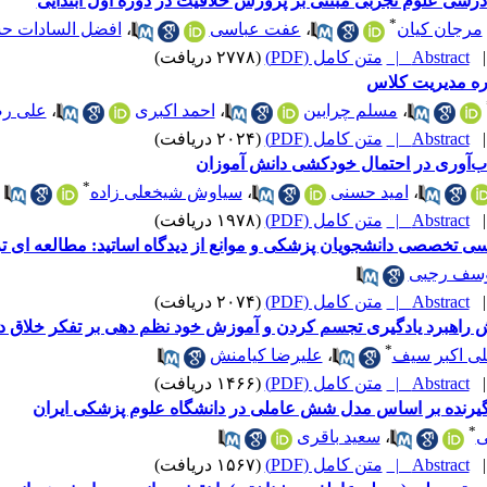
سی علوم تجربی مبتنی بر پرورش خلاقیت در دوره اول ابتدایی
*
مرجان کیان
،
عفت عباسی
،
افضل السادات ح
Abstract |
متن کامل (PDF)
(۲۷۷۸ دریافت)
ره مدیریت کلاس
،
مسلم چرابین
،
احمد اکبری
،
علی رض
Abstract |
متن کامل (PDF)
(۲۰۲۴ دریافت)
‌آوری در احتمال خودکشی دانش آموزان
*
،
امید حسنی
،
سیاوش شیخعلی زاده
Abstract |
متن کامل (PDF)
(۱۹۷۸ دریافت)
یسی تخصصی دانشجویان پزشکی و موانع از دیدگاه اساتید: مطالعه ای ت
سف رجبی
Abstract |
متن کامل (PDF)
(۲۰۷۴ دریافت)
راهبرد یادگیری تجسم کردن و آموزش خود نظم دهی بر تفکر خلاق دا
*
ی اکبر سیف
،
علیرضا کیامنش
Abstract |
متن کامل (PDF)
(۱۴۶۶ دریافت)
ادگیرنده بر اساس مدل شش عاملی در دانشگاه علوم پزشکی ایران
*
ی
،
سعید باقری
Abstract |
متن کامل (PDF)
(۱۵۶۷ دریافت)