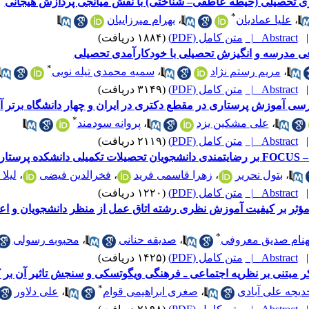
یری تحصیلی (حیطه عاطفی– شناختی) با نقش میانجی پردازش هیجانی
*
،
علیا عمادیان
،
بهرام میرزاییان
Abstract |
متن کامل (PDF)
(۱۸۸۴ دریافت)
ی مدرسه و انگیزش تحصیلی با خودکارآمدی تحصیلی
*
،
مریم رستم نژاد
،
سمیه محمدی تیله نویی
Abstract |
متن کامل (PDF)
(۳۱۴۹ دریافت)
سی آموزش پرستاری در مقطع دکتری در ایران و چهار دانشگاه برتر آ
*
،
علی مشکین یزد
،
پروانه سودمند
Abstract |
متن کامل (PDF)
(۲۱۱۹ دریافت)
،
بتول نحریر
،
زهرا قاسمی فرید
،
فخرالدین فیضی
،
لیلا
Abstract |
متن کامل (PDF)
(۱۲۲۰ دریافت)
مؤثر بر کیفیت آموزش نظری رشته اتاق عمل از منظر دانشجویان و ا
*
نام صدیق معروفی
،
صدیقه حنانی
،
محبوبه رسولی
Abstract |
متن کامل (PDF)
(۱۴۲۵ دریافت)
مبتنی بر نظریه اجتماعی ـ فرهنگی ویگوتسکی و سنجش تاثیر آن ب
*
دیجه علی آبادی
،
صغری ابراهیمی قوام
،
علی دلاور