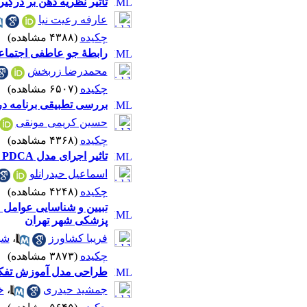
تاثیر نظریه ذهن بر درگ
عارفه رعیت نیا
چکیده
(۴۳۸۸ مشاهده)
|
رابطۀ جو عاطفی اجتماع
محمدرضا زربخش
چکیده
(۶۵۰۷ مشاهده)
|
بررسی تطبیقی برنامه در
حسین کریمی مونقی
چکیده
(۴۳۶۸ مشاهده)
|
تاثیر اجرای مدل FOCUS – PDCA بر رضایتمندی دانشجویان تحصیلات تکمیلی دانشکده پرستاری علوم پزشکی بقیه الله (عج)
اسماعیل حیدرانلو
چکیده
(۴۲۴۸ مشاهده)
|
تبیین و شناسایی عوامل 
پزشکی شهر تهران
فریبا کشاورز
،
شه
چکیده
(۳۸۷۳ مشاهده)
|
طراحی مدل آموزش تفکر 
جمشید حیدری
،
خ