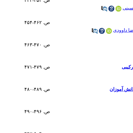
ص. ۴۵۳-۴۴۴
سینی
ص. ۴۶۲-۴۵۴
ا داوودی
ص. ۴۷۰-۴۶۳
رکیبی
ص. ۴۷۹-۴۷۱
نش ‌آموزان
ص. ۴۸۹-۴۸۰
ص. ۴۹۶-۴۹۰