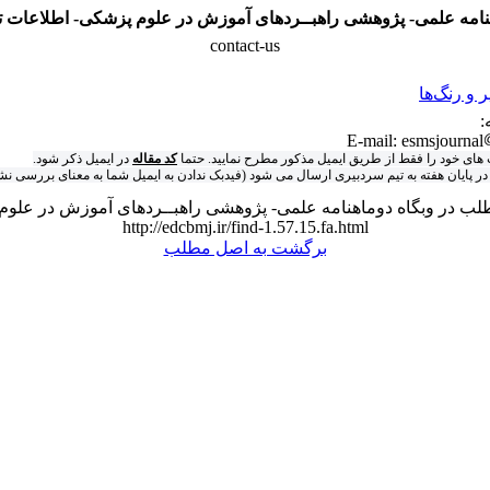
نامه علمی- پژوهشی راهبــردهای آموزش در علوم پزشکی- اطلاعات 
contact-us
و رنگ‌ها
:
E-mail: esmsjournal
ای خود را فقط از طریق ایمیل مذکور مطرح نمایید. حتما
کد مقاله
در ایمیل ذکر شود.
 در پایان هفته به تیم سردبیری ارسال می شود (فیدبک ندادن به ایمیل شما به معنای بررسی ن
لب در وبگاه دوماهنامه علمی- پژوهشی راهبــردهای آموزش در علوم
http://edcbmj.ir/find-1.57.15.fa.html
برگشت به اصل مطلب