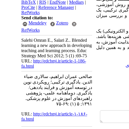
BibTeX
|
RIS
|
EndNote
|
Medlars
|
 دو روش آموزشی،
ProCite
|
Reference Manager
|
گیری ترکیبی، یک
RefWorks
 و بررسی میزان
Send citation to:
Mendeley
Zotero
RefWorks
 الکترونیکی) یک
 هزینه‌ها باشد.
Salehi Omran E., Salari Z.. Blended
ذابیت آموزش، به
learning a new approach in developing
د و به همین دلیل
teaching and learning process. Educ
Strategy Med Sci 2012; 5 (1) :69-75
URL:
http://edcbmj.ir/article-1-186-
ی
fa.html
صالحی عمران ابراهیم، سالاری ضیاء
الدین. یادگیری ترکیبی؛ رویکردی نوین
در توسعه آموزش و فرآیند یاددهی/
یادگیری. دوماهنامه علمی- پژوهشی
راهبردهای آموزش در علوم پزشکی.
۱۳۹۱; ۵ (۱) :۶۹-۷۵
URL:
http://edcbmj.ir/article-۱-۱۸۶-
fa.html