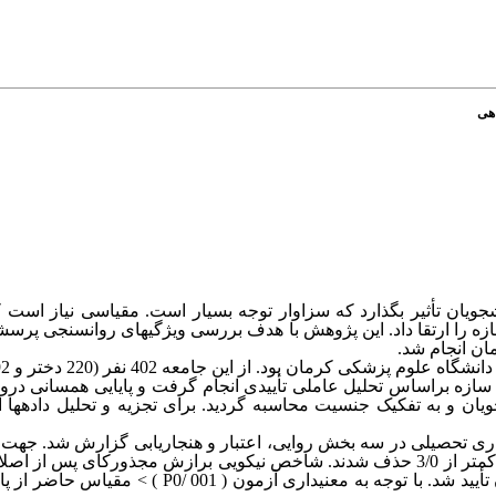
هی
جویان تأثیر بگذارد که سزاوار توجه بسیار است. مقیاسی نیاز است
 را ارتقا داد. این پژوهش با هدف بررسی ویژگیهای روانسنجی پرسشن
ن انجام شد.
 سازه براساس تحلیل عاملی تأییدی انجام
گرف
ت و
پایایی همسانی درون
ویان و به تفکیک جنسیت محاسبه گردید
. برای تجزیه و تحلیل داده­ها 
اری تحصیلی در سه بخش روایی، اعتبار و هنجاریابی گزارش شد. جهت ا
الگوی تک عاملی، گویه ­های 1، 11، 14، 16، 24 و 25 به­دلیل بار عاملی کمتر از 3/0 حذف شدند. شاخص نیکویی برازش مج
تأیید شد
.
با توجه به معنی­داری آزمون ( 001 /
0
( P
<
مقیاس حاضر از پای