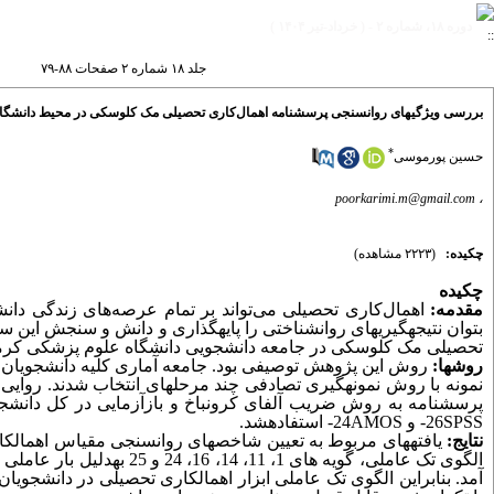
دوره ۱۸، شماره ۲ - ( خرداد-تیر ۱۴۰۴ )
جلد ۱۸ شماره ۲ صفحات ۸۸-۷۹
بررسی ویژگیهای روانسنجی پرسشنامه اهمال‌کاری تحصیلی مک کلوسکی در محیط دانشگا
*
حسین پورموسی
poorkarimi.m@gmail.com
،
چکیده:
(۲۲۲۳ مشاهده)
چکیده
مقدمه:
اهمال‌کاری تحصیلی می‌تواند بر تمام عرصه‌های زندگی دانش
بتوان نتیجه­گیری­های روانشناختی را پایه­گذاری و دانش و
سنجش این سازه
تحصیلی مک کلوسکی در جامعه دانشجویی دانشگاه علوم پزشکی کرما
روش­ها:
نمونه با روش نمونه­گیری تصادفی چند مرحله­ای انتخاب شدند. روایی
پرسشنامه به روش ضریب آلفای کرونباخ و بازآزمایی در کل دانشج
SPSS
-26
و
AMOS
-24
استفاده­شد.
نتایج:
یافته­های مربوط به تعیین شاخص­های روانسنجی مقیاس اهمال­ک
آمد. بنابراین الگوی تک عاملی ابزار اهمال­کاری تحصیلی در دانشجویان 