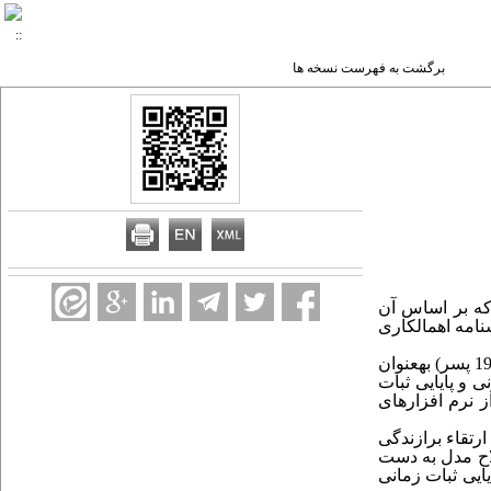
برگشت به فهرست نسخه ها
 که بر اساس آن
امه اهمال­کاری
روش این پژوهش توصیفی بود. جامعه آماری کلیه دانشجویان دانشگاه­ علوم پزشکی کرمان بود. از این جامعه 402 نفر (220 دختر و 192 پسر) به­عنوان
ی و پایایی ثبات
از نرم افزارهای
رتقاء برازندگی
ذورکای پس از اصلاح مدل به دست
ایی ثبات زمانی