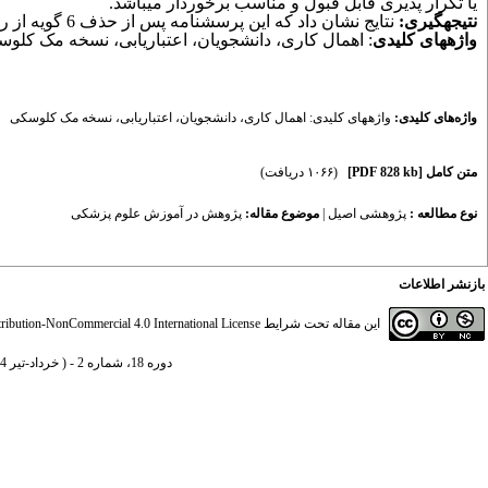
یا تکرار پذیری قابل قبول و مناسب برخوردار می­باشد
.
نتیجه­گیری:
نتایج نشان داد که این پرسش­نامه پس از حذف 6 گویه از روایی و پایایی مناسب برخوردار است و قابلیت استناد برای پژوهشگران را دارد.
واژه­های کلیدی
: اهمال کاری، دانشجویان، اعتباریابی، نسخه مک کلو
واژه‌های کلیدی:
واژه­های کلیدی: اهمال کاری
،
دانشجویان
،
اعتباریابی
،
نسخه مک کلوسکی
متن کامل
[PDF 828 kb]
(۱۰۶۶ دریافت)
نوع مطالعه :
پژوهشی اصيل
|
موضوع مقاله:
پ‍ژوهش در آموزش علوم پزشکی
بازنشر اطلاعات
این مقاله تحت شرایط
ibution-NonCommercial 4.0 International License
دوره 18، شماره 2 - ( خرداد-تیر 1404 )