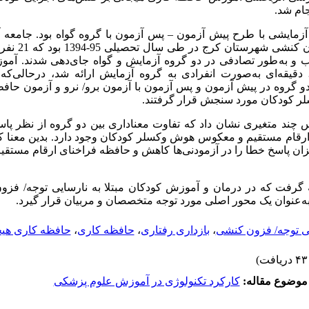
ام شد.
ایشی با طرح پیش آزمون – پس آزمون با گروه گواه بود. جامعه 
کودکان با نارسایی ت
ب و به‌طور تصادفی در دو گروه آزمایش و گواه جای‌دهی شدند. آم
هیجانی طی 15 جلسه 40-30 دقیقه‌ای به‌صورت انفرادی به گروه آزمایش ارائه شد، درحال
و گروه در پیش آزمون و پس آزمون با آزمون برو/ نرو و آزمون حافظ
 کودکان مورد سنجش قرار گرفتند.
نس چند متغیری نشان داد که تفاوت معناداری بین دو گروه از نظر پا
ی ارقام مستقیم و معکوس هوش وکسلر کودکان وجود دارد. بدین معنا
ان پاسخ خطا را در آزمودنی‌ها کاهش و حافظه فراخنای ارقام مستقی
جه گرفت که در درمان و آموزش کودکان مبتلا به نارسایی توجه/ ف
به‌عنوان یک محور اصلی مورد توجه متخصصان و مربیان قرار گیرد.
یی توجه/ فزون کنشی
،
بازداری رفتاری
،
حافظه کاری
،
حافظه کاری هیج
موضوع مقاله:
کارکرد تکنولوژی در آموزش علوم پزشکی