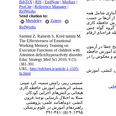
BibTeX
|
RIS
|
EndNote
|
Medlars
|
ProCite
|
Reference Manager
|
RefWorks
آماری شامل همه
Send citation to:
وجه /فزون کنشی شهرستان کرج در طی سال تحصیلی 95-1394 بود که 21 نفر از آن‌ها بر حسب
Mendeley
Zotero
وزش حافظه کاری
RefWorks
ی‌که گروه گواه چنین
ه فراخنای ارقام
Samimi Z, Ramesh S, Kord tamini M.
The Effectiveness of Emotional
Working Memory Training on
سخ خطا در آزمون
Execution Functions of children with
 که آموزش حافظه
Attention deficit/hyperactivity disorder.
م و معکوس را در
Educ Strategy Med Sci 2016; 9 (5)
:381-391
URL:
http://edcbmj.ir/article-1-1105-
زون کنشی، آموزش
fa.html
صمیمی زبیر، رامش سمیه، کرد تمینی
انی
مسلم. اثربخشی آموزش حافظه کاری
هیجانی برکنش‌های اجرایی کودکان
مبتلا به اختلال نارسایی توجه/ فزون
کنشی. دوماهنامه علمی- پژوهشی
راهبردهای آموزش در علوم پزشکی.
۱۳۹۵; ۹ (۵) :۳۸۱-۳۹۱