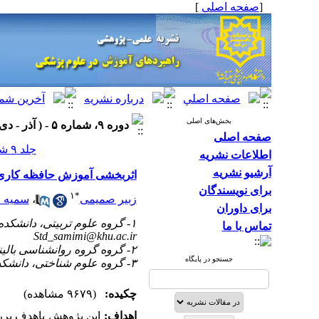
[
صفحه اصلی
]
بخش‌های اصلی
دوره ۹، شماره ۵ - ( آذر - دی ۱۳۹۵ )
صفحه اصلی
جلد ۹ شماره ۵ صفحات ۳۹۱-۳۸۱
اطلاعات نشریه
آرشیو نشریه
اثربخشی آموزش حافظه کاری هی
برای نویسندگان
۱
*
زبیر صمیمی
،
سمیه 
برای داوران
۱- گروه علوم تربیتی، دانشکده علوم تربیتی و روانشناسی، دانشگاه شهید مدنی آذربایجان، تبریز، ایران ،
تماس با ما
Std_samimi@khu.ac.ir
۲- گروه گروه روانشناسی بالینی، دانشکده روانشناسی و علوم تربیتی، دانشگاه تهران، تهران، ایران
جستجو در پایگاه
۳- گروه علوم شناختی، دانشکده علوم تربیتی و روانشناسی، دانشگاه فردوسی مشهد، مشهد، ایران
چکیده:
(۹۶۷۹ مشاهده)
اهداف:
این پژوهش باهدف بررس