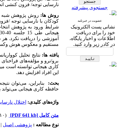
نارسایی توجه/ فزون کنشی انج
جستجوی پیشرفته
روش­ ها:
روش پژوهش شبه آزم
عضویت در خبرنامه
نشانی پست الکترونیک
شرایط ورود به پژوهش انتخا
خود را برای دریافت
اطلاعات و اخبار پایگاه،
آموزشی را دریافت نکرد. هر د
در کادر زیر وارد کنید.
مستقیم و معکوس هوش وکسلر
یافته­ ها:
نتایج تحلیل کوواریا
برو/نرو و مؤلفه‌های فراخنا
کاری هیجانی توانسته است میز
این افراد افزایش دهد.
بحث:
بنابراین، می‌توان نتی
حافظه کاری هیجانی می‌تواند 
واژه‌های کلیدی:
اختلال نارسا
متن کامل
[PDF 641 kb]
(۴۳۱۰ دریافت)
نوع مطالعه :
پژوهشی اصيل
|