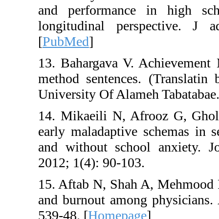
and performance 
longitudinal persp
[
PubMed
]
13. Bahargava V. A
method sentences. 
University Of Alame
14. Mikaeili N, Af
early maladaptive 
and without school
2012; 1(4): 90-103.
15. Aftab N, Shah A
and burnout among 
539-48. [
Homepage