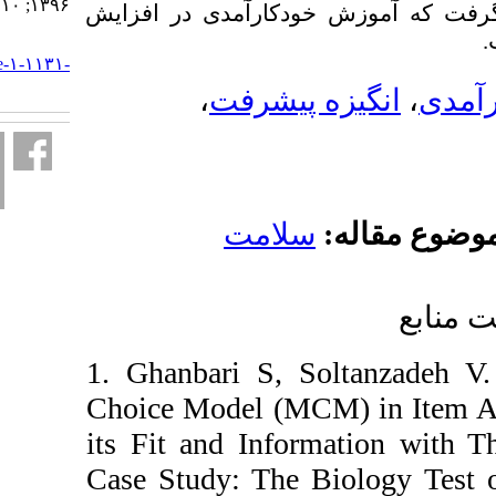
۱۳۹۶; ۱۰ (۱) :۳۶-۴۱
: خودکارآمدی در افزایش
URL:
http://edcbmj.ir/article-۱-۱۱۳۱-
fa.html
،
ه پیشرفت
ه
سلامت
1. Ghanbari S, Sol
Choice Model (MCM)
its Fit and Inform
Case Study: The Bi