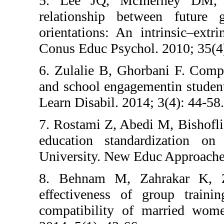
5. Lee JQ, McIn
relationship betw
orientations: An in
Conus Educ Psychol.
6. Zulalie B, Ghor
and school engageme
Learn Disabil. 2014;
7. Rostami Z, Abedi
education standar
University. New Edu
8. Behnam M, Za
effectiveness of g
compatibility of 