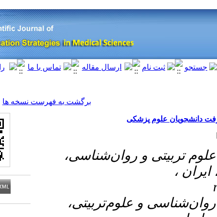
[ English ]
]
Archive
[
برگشت به فهرست نسخه ها
پزشکی
۱-  روان‌شناسی
۲- علوم‌تربیتی
Download citation: