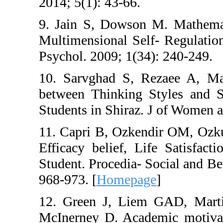
2014; 5(1): 43-66.
9. Jain S, Dowson 
Multimensional Self
Psychol. 2009; 1(34
10. Sarvghad S, R
between Thinking S
Students in Shiraz.
11. Capri B, Ozkend
Efficacy belief, Li
Student. Procedia- S
968-973. [
Homepag
12. Green J, Liem
McInerney D. Acade