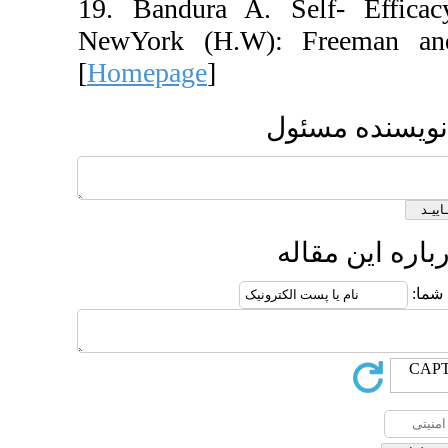
19. Bandura A. Se
NewYork (H.W): F
[
Homepage
]
ئول
له