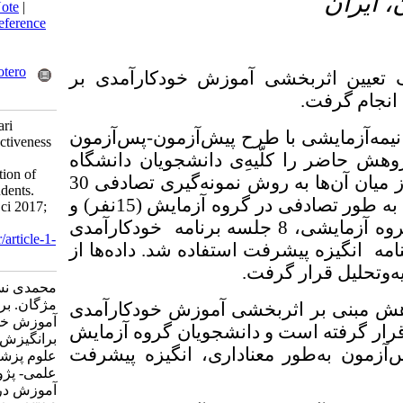
BibTeX
|
RIS
|
EndNote
|
Medlars
|
ProCite
|
Reference
Manager
|
RefWorks
Send citation to:
Mendeley
Zotero
 آموزش خودکارآمدی بر
RefWorks
Mohammadi N, Daftari
طرح پیش‌آزمون-پس‌آزمون
Ekbatan M. The Effectiveness
ّیه‌ِی دانشجویان دانشگاه
of Self-efficacy on
Achievement Motivation of
علوم پزشکی گیلان تشکیل می‌دادند که از میان آن‌ها به روش نمونه‌گیری تصادفی 30
Medical Sciences Students.
نفر از دانشجویان در سال تحصیلی 1395 به طور تصادفی در گروه آزمایش (15نفر) و
Educ Strategy Med Sci 2017;
10 (1) :36-41
روه کنترل (15نفر) جایگزین شدند. به گروه آزمایشی، 8 جلسه برنامه خودکارآمدی
URL:
http://edcbmj.ir/article-1-
فت استفاده شد. داده‌ها از
1131-fa.html
گرفت
محمدی نسیم، دفتری اکباتان
مژگان. بررسی اثربخشی
ثربخشی آموزش خودکارآمدی
آموزش خودکارآمدی
 و دانشجویان گروه آزمایش
برانگیزش پیشرفت دانشجویان
عناداری، انگیزه پیشرفت
علوم پزشکی. دوماهنامه
علمی- پژوهشی راهبردهای
آموزش در علوم پزشکی.