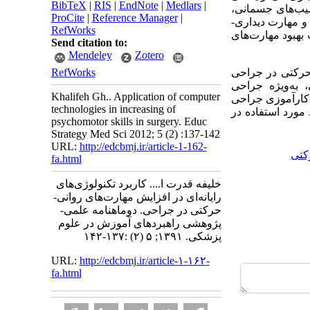
BibTeX
|
RIS
|
EndNote
|
Medlars
|
آسیب‌های جسمانی،
ProCite
|
Reference Manager
|
و مهارت دیداری-
RefWorks
 بهبود مهارت‌های
Send citation to:
Mendeley
Zotero
 حرکتی در جراحی
RefWorks
، به‌ویژه جراحی
Khalifeh Gh.. Application of computer
ی کارآموزی جراحی
technologies in increasing of
مورد استفاده در
psychomotor skills in surgery. Educ
Strategy Med Sci 2012; 5 (2) :137-142
URL:
http://edcbmj.ir/article-1-162-
کتی
fa.html
خلیفه قدرت ا.... کاربرد تکنولوژی‌های
رایانه‌ای در افزایش مهارت‌های روانی-
حرکتی در جراحی. دوماهنامه علمی-
پژوهشی راهبردهای آموزش در علوم
پزشکی. ۱۳۹۱; ۵ (۲) :۱۳۷-۱۴۲
URL:
http://edcbmj.ir/article-۱-۱۶۲-
fa.html