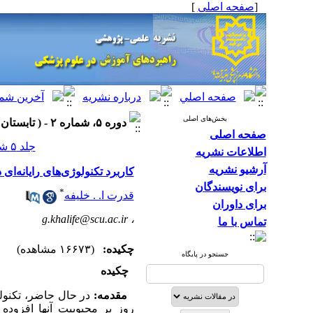
[
صفحه اصلی
]
بخش‌های اصلی
دوره ۵، شماره ۲ - ( تابستان ۱۳۹۱ )
صفحه اصلی
جلد ۵ شماره ۲ صفحات ۱۴۲-۱۳۷
اطلاعات نشریه
آرشیو نشریه
کاربرد تکنولوژی‌های رایانه‌ا
برای نویسندگان
*
قدرت ا. . خلیفه
برای داوران
g.khalife@scu.ac.ir
،
تماس با ما
چکیده:
(۱۶۶۷۳ مشاهده)
جستجو در پایگاه
چکیده
مقدمه:
در حال حاضر، تکنولو
روز بر محبوبیت آنها افزوده م