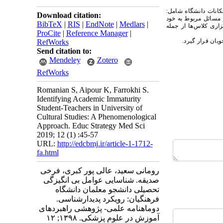
کانات دانشگاه شامل:
Download citation:
مسائل مربوط به خود
BibTeX
|
RIS
|
EndNote
|
Medlars
|
ری کلاس‌ها از جمله
ProCite
|
Reference Manager
|
یان قرار گیرد.
RefWorks
Send citation to:
Mendeley
Zotero
RefWorks
Romanian S, Aipour K, Farrokhi S.
Identifying Academic Immaturity
Student-Teachers in University of
Cultural Studies: A Phenomenological
Approach. Educ Strategy Med Sci
2019; 12 (1) :45-57
URL:
http://edcbmj.ir/article-1-1712-
fa.html
رومانی سعید، عالی پور کبری، فرخی
صدیقه. شناسایی عوامل بی انگیزگی
تحصیلی دانشجو معلمان دانشگاه
فرهنگیان: رویکرد پدیدارشناسی.
دوماهنامه علمی- پژوهشی راهبردهای
آموزش در علوم پزشکی. ۱۳۹۸; ۱۲