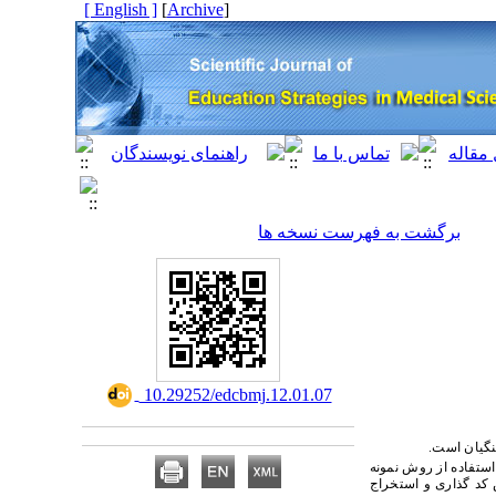
[ English ]
]
Archive
[
برگشت به فهرست نسخه ها
‎ 10.29252/edcbmj.12.01.07
نگیان است.
د 15 نفر به عنوان نمونه پژوهش با استفاده از روش نمونه
 کد گذاری و استخراج