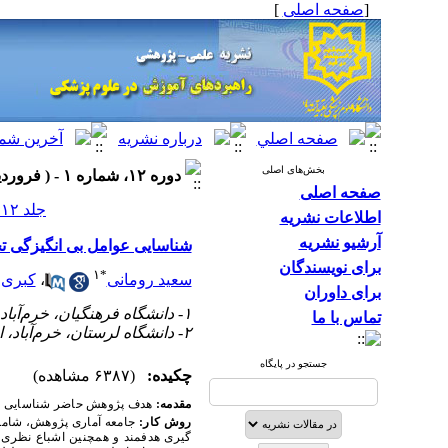
[
صفحه اصلی
]
بخش‌های اصلی
دوره ۱۲، شماره ۱ - ( فروردین و اردیبهشت ۱۳۹۸ )
صفحه اصلی
جلد ۱۲ شماره ۱ صفحات ۵۷-۴۵
اطلاعات نشریه
آرشیو نشریه
شناسایی عوامل بی انگیزگی تح
برای نویسندگان
۱
*
سعید رومانی
،
کبری 
برای داوران
۱- دانشگاه فرهنگیان، خرم‌آباد، ایران ،
تماس با ما
۲- دانشگاه لرستان، خرم‌آباد، ایران
جستجو در پایگاه
چکیده:
(۶۳۸۷ مشاهده)
مقدمه:
هدف پژوهش حاضر شناسایی عوام
روش کار:
گیری هدفمند و همچنین اشباع نظری ان