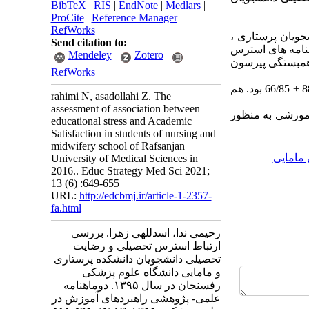
BibTeX
|
RIS
|
EndNote
|
Medlars
|
ProCite
|
Reference Manager
|
RefWorks
یفی- تحلیلی بود که در آن 260نفر از دانشجویان پرستاری ،
Send citation to:
نامه های استرس
Mendeley
Zotero
همبستگی پیرسون
RefWorks
: میانگین رضایت تحصیلی دانشجویان متوسط (06/9 ± 73/41) و میانگین استرس تحصیلی 88/24 ± 66/85 بود. هم
rahimi N, asadollahi Z. The
assessment of association between
آموزشی به منظور
educational stress and Academic
Satisfaction in students of nursing and
midwifery school of Rafsanjan
 مامایی
University of Medical Sciences in
2016.. Educ Strategy Med Sci 2021;
13 (6) :649-655
URL:
http://edcbmj.ir/article-1-2357-
fa.html
رحیمی ندا، اسدللهی زهرا. بررسی
ارتباط استرس تحصیلی و رضایت
تحصیلی دانشجویان دانشکده پرستاری
و مامایی دانشگاه علوم پزشکی
رفسنجان در سال ۱۳۹۵. دوماهنامه
علمی- پژوهشی راهبردهای آموزش در