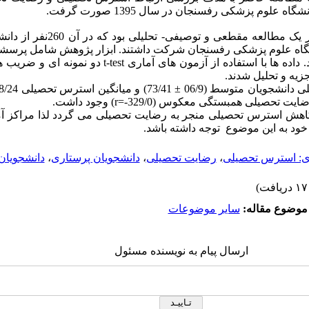
 علوم پزشکی رفسنجان در سال 1395 صورت گرفت.
: پژوهش حاضر یک مطالعه مقطعی و توص
گاه علوم پزشکی رفسنجان شرکت داشتند. ابزار پژوهش شامل پرسش
داده ها با استفاده از آزمون های آماری
t-test
دو نمونه ای و ضریب 
یت تحصیلی همبستگی معکوس (329/0
-
=
(r
وجود داشت.
ه کاهش استرس تحصیلی منجر به رضایت تحصیلی می گردد لذا مراکز 
ود به این موضوع توجه داشته باشد.
دی: استرس تحصیلی
،
رضایت تحصیلی
،
دانشجویان پرستاری
،
دانشجویان
موضوع مقاله:
سایر موضوعات
ارسال پیام به نویسنده مسئول