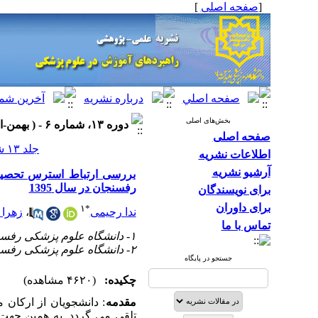
[
صفحه اصلی
]
بخش‌های اصلی
دوره ۱۳، شماره ۶ - ( بهمن-اسفند ۱۳۹۹ )
صفحه اصلی
جلد ۱۳ شماره ۶ صفحات ۶۵۵-۶۴۹
اطلاعات نشریه
آرشیو نشریه
بررسی ارتباط استرس تحصیل
رفسنجان در سال 1395
برای نویسندگان
برای داوران
۱
*
ندا رحیمی
،
زهرا 
تماس با ما
۱- دانشگاه علوم پزشکی رفسنجان ،
۲- دانشگاه علوم پزشکی رفسنجان
جستجو در پایگاه
چکیده:
(۴۶۲۰ مشاهده)
مقدمه
: دانشجویان از ارکان
تلقی می گردد. به همین جهت