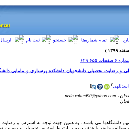
ی و رضایت تحصیلی دانشجویان دانشکده پرستاری و مامایی دانش
۲
اسدللهی
neda.rahimi90@yahoo.com
 مهم دانشگاهها می باشند . به همین جهت توجه به استرس و رضایت 
 مطالعه حاضر با هدف بررسی ارتباط استرس تحصیلی و رضایت تح