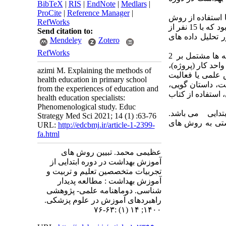
BibTeX
|
RIS
|
EndNote
|
Medlars
|
ProCite
|
Reference Manager
|
د و با استفاده از روش
RefWorks
پدیدارشناسی به اجرا درآمد ، شیوه جمع آوری اطلاعات با استفاده از مصاحبه های نیمه ساختاریافته بود که با 15 نفر از
Send citation to:
 تحلیل داده های
Mendeley
Zotero
RefWorks
به منظور تجزیه و تحلیل داده ها از نرم افزار نرم افزار مکس کیو دی ای استفاده شد . یافته ها مشتمل بر 2
سش و پاسخ، واحد کار (پروژه)،
azimi M. Explaining the methods of
علمی یا فعالیت
health education in primary school
، داستان گویی،
from the experiences of education and
 استفاده از کتاب
health education specialists:
Phenomenological study. Educ
تدایی می باشد.
Strategy Med Sci 2021; 14 (1) :63-76
ستی به روش های
URL:
http://edcbmj.ir/article-1-2399-
fa.html
عظیمی محمد. تبیین روش های
آموزش بهداشت در دوره ابتدایی از
تجربیات متخصصین تعلیم و تربیت و
آموزش بهداشت : مطالعه پدیدار
شناسی. دوماهنامه علمی- پژوهشی
راهبردهای آموزش در علوم پزشکی.
۱۴۰۰; ۱۴ (۱) :۶۳-۷۶