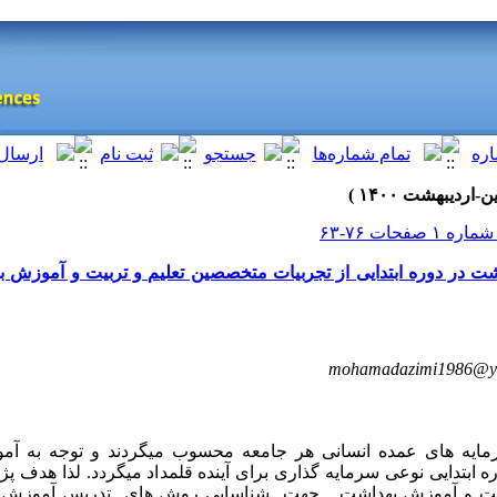
 در دوره ابتدایی از تجربیات متخصصین تعلیم و تربیت و آموزش ب
mohamadazimi1986@y
مایه های عمده انسانی هر جامعه محسوب میگردند و توجه به 
ابتدایی نوعی سرمایه گذاری برای آینده قلمداد میگردد. لذا هدف پ
ربیت و آموزش بهداشت جهت شناسایی روش های تدریس آموزش ب