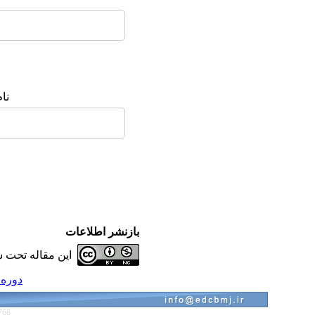
نا
بازنشر اطلاعات
این مقاله تحت 
دوره 14، شماره 1 - ( فروردین-اردیبهشت 400
766