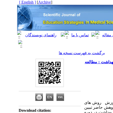
[ English ]
]
Archive
[
برگشت به فهرست نسخه ها
هداشت : مطالعه
آموزش روش های
ژوهش حاضر تبیین
Download citation:
هداشت در دوره