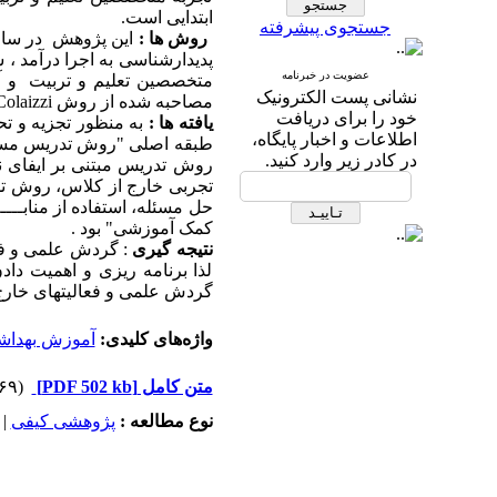
ابتدایی است.
جستجوی پیشرفته
روش ها :
عضویت در خبرنامه
متخصصین تعلیم و تربیت و آ
نشانی پست الکترونیک
مصاحبه شده از روش
Colaizzi
خود را برای دریافت
یافته ها :
اطلاعات و اخبار پایگاه،
در کادر زیر وارد کنید.
روش تدریس مبتنی بر ایفای 
تجربی خارج از کلاس، روش ت
حل مسئله، استفاده از منابـــ
کمک آموزشی" بود .
نتیجه گیری
: گردش علمی و فع
لذا برنامه ریزی و اهمیت د
گردش علمی و فعالیتهای خارج 
واژه‌های کلیدی:
آموزش بهدا
متن کامل
[PDF 502 kb]
(۱۶۶۹ دریافت)
نوع مطالعه :
پژوهشی کيفی
|