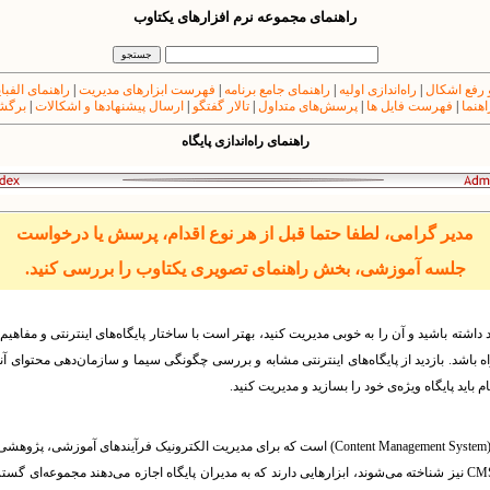
راهنمای مجموعه نرم افزارهای یکتاوب
 رفع اشکال
|
راه‌اندازی اولیه
|
راهنمای جامع برنامه
|
فهرست ابزارهای مدیریت
|
راهنمای الفبا
اهنما
|
فهرست فایل ها
|
پرسش‌های متداول
|
تالار گفتگو
|
ارسال پیشنهادها و اشکالات
|
برگشت
راهنمای راه‌اندازی پایگاه
مدیر گرامی، لطفا حتما قبل از هر نوع اقدام، پرسش یا درخواست
جلسه آموزشی، بخش راهنمای تصویری یکتاوب را بررسی کنید.
مد داشته باشید و آن را به خوبی مدیریت کنید، بهتر است با ساختار پایگاه‌های‌ اینترنتی و مفاهیم
ه باشد. بازدید از پایگاه‌های اینترنتی مشابه و بررسی چگونگی سیما و سازمان‌دهی محتوای آنها‌
 باید پایگاه وی‍ژه‌ی خود را بسازید و مدیریت کنید.
یکتاوب یک سامانه‌ی مدیریت محتوا (Content Management System) است که برای مدیریت الکترونیک فرآ
CM
نیز شناخته می‌شوند، ابزارهایی دارند که به مدیران پایگاه اجازه می‌دهند مجموعه‌ای گسترد