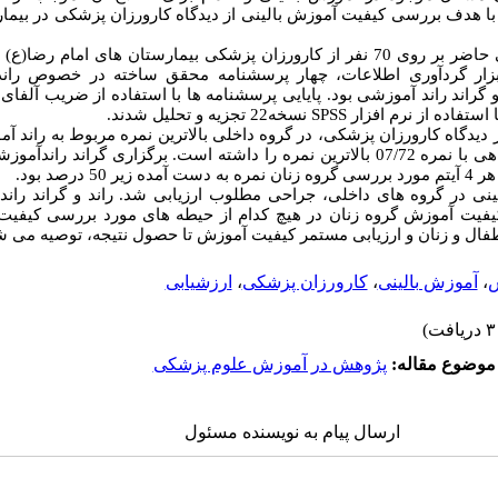
با هدف بررسی کیفیت آموزش بالینی از دیدگاه کارورزان پزشکی در بیم
مطالعه کمی-توصیفی حاضر بر روی 70 نفر از کارورزان پزشکی بیمارستان های امام 
ار گردآوری اطلاعات، چهار پرسشنامه محقق ساخته در خصوص ران
راند راند آموزشی بود. پایایی پرسشنامه ها با استفاده از ضریب آلفای 
ار SPSS نسخه22 تجزیه و تحلیل شدند.
ز دیدگاه کارورزان پزشکی، در گروه داخلی بالاترین نمره مربوط به راند آ
جراحی برگزاری گزارش صبحگاهی با نمره 07/72 بالاترین نمره را داشته است. برگزاری گرا
ی در گروه های داخلی، جراحی مطلوب ارزیابی شد. راند و گراند راند
یفیت آموزش گروه زنان در هیچ کدام از حیطه های مورد بررسی کیفیت م
فال و زنان و ارزیابی مستمر کیفیت آموزش تا حصول نتیجه، توصیه می ش
ش
،
آموزش بالینی
،
کارورزان پزشکی
،
ارزشیابی
موضوع مقاله:
پ‍ژوهش در آموزش علوم پزشکی
ارسال پیام به نویسنده مسئول