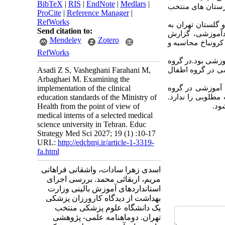
BibTeX
|
RIS
|
EndNote
|
Medlars
|
ارستان های منتخب
ProCite
|
Reference Manager
|
RefWorks
رضا(ع) و گلستان تهران به
Send citation to:
دآموزشی، گزارش
Mendeley
Zotero
کرونباخ محاسبه و
RefWorks
موزشی بود.در گروه
ند راندآموزشی در گروه اطفال
Asadi Z S, Vasheghani Farahani M,
Arbaghaei M. Examining the
 آموزشی در گروه
implementation of the clinical
طلوبی را ندارد.
education standards of the Ministry of
ود.
Health from the point of view of
medical interns of a selected medical
science university in Tehran. Educ
Strategy Med Sci 2027; 19 (1) :10-17
URL:
http://edcbmj.ir/article-1-3319-
fa.html
اسدی زهرا سادات، واشقانی فراهانی
مریم، اربقائی محمد. بررسی اجرای
استانداردهای آموزش بالینی وزارت
بهداشت از دیدگاه کارورزان پزشکی
یک دانشگاه علوم پزشکی منتخب
تهران. دوماهنامه علمی- پژوهشی