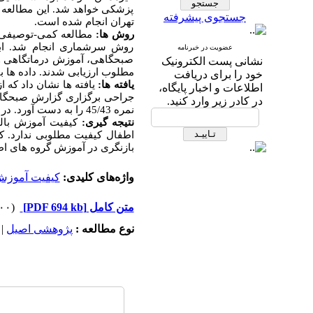
پزشکی خواهد شد. این مطالعه 
جستجوی پیشرفته
تهران انجام شده است.
روش ها:
روش سرشماری انجام شد. ابز
عضویت در خبرنامه
صبحگاهی، آموزش درماتگاهی و گ
نشانی پست الکترونیک
مطلوب ارزیابی شدند. داده ها با استفاده از نرم افز
خود را برای دریافت
یافته ها:
یافته ها نشان داد که ا
اطلاعات و اخبار پایگاه،
در کادر زیر وارد کنید.
نمره 45/43 را به دست آورد. در هر 4 آیتم مورد بررسی گروه زنان نمره به دست آمده زیر 50 درصد بود.
نتیجه گیری
:
کیفیت آموزش بالین
اطفال کیفیت مطلوبی ندارد. ک
بازنگری در آموزش گروه های اط
واژه‌های کلیدی:
کیفیت آموز
متن کامل
[PDF 694 kb]
(۳۰۰ دریافت)
نوع مطالعه :
پژوهشی اصيل
|