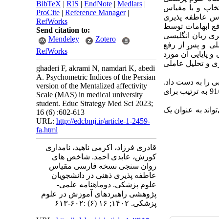
BibTeX
|
RIS
|
EndNote
|
Medlars
|
رس انتخاب و با مقیاس‌
ProCite
|
Reference Manager
|
یاس عاطفه پذیری
RefWorks
ع ابهامات توسط
Send citation to:
ری زبان انگلیسی
Mendeley
Zotero
لی و پس از رفع
RefWorks
و پایایی آن مورد
ی و تحلیل عاملی
ghaderi F, akrami N, namdari K, abedi
A. Psychometric Indices of the Persian
 را به دست داد.
version of the Mentalized affectivity
همسانی درونی مقیاس بر حسب ضریب آلفای کرونباخ برابر با 88/0 برای نمره کل و 70/0، 89/0 و 91/0 به ترتیب برای
Scale (MAS) in medical university
student. Educ Strategy Med Sci 2023;
اند به عنوان یک
16 (6) :602-613
URL:
http://edcbmj.ir/article-1-2459-
fa.html
قادری فرزاد، اکرمی ناهید، نامداری
کورش، عابدی احمد. شاخص های
روان سنجی نسخه فارسی مقیاس
عاطفه پذیری ذهنی در دانشجویان
علوم پزشکی. دوماهنامه علمی-
پژوهشی راهبردهای آموزش در علوم
پزشکی. ۱۴۰۲; ۱۶ (۶) :۶۰۲-۶۱۳