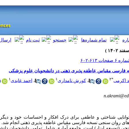
فارسی مقیاس عاطفه پذیری ذهنی در دانشجویان علوم پزشکی
۱
۱
۲
*
د اکرمی
،
کورش نامداری
،
احمد عابدی
n.akrami@edu
وانایی شناختی و عاطفی برای درک افکار و احساسات خود و دیگ
ی روان سنجی نسخه فارسی مقیاس عاطفه پذیری ذهنی انجام شد.
 (توسعه ابزار) است. جامعه آماری شامل تمامی دانشجویان دانش