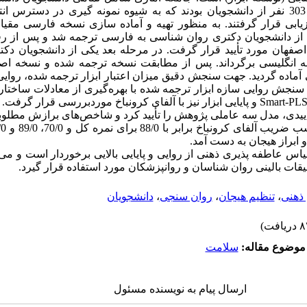
اصفهان و حجم نمونه شامل 303 نفر از دانشجویان بودند که به شیوه نمونه گیری در دست
یابی قرار گرفتند. به منظور تهیه و آماده سازی نسخه فارسی مق
 از دانشجویان دکتری روان شناسی به فارسی ترجمه شد و پس از رف
صفهان مورد تأیید قرار گرفت. در مرحله بعد یکی از دانشجویان دکت
به انگلیسی برگرداند. پس از مطابقت نسخه ترجمه شده و نسخه اص
آماده گردید. جهت سنجش دقیق میزان اعتبار ابزار ترجمه شده، روایی 
نجش روایی سازه ابزار ترجمه شده با بهره‌گیری از معادلات ساختار
Smart-PL
و پایایی ابزار نیز با آلفای کرونباخ موردبررسی قرار گرفت.
ییدی، مدل سه عاملی پژوهش را تأیید کرد و شاخص‌های برازش مطلوبی
 ابراز هیجان به دست آمد.
 عاطفه پذیری ذهنی از روایی و پایایی بالایی برخوردار است و می‌تو
قات بالینی روان شناسان و روانپزشکان مورد استفاده قرار گیرد.
ذهنی
،
تنظیم هیجان
،
روان سنجی
،
دانشجویان
موضوع مقاله:
سلامت
ارسال پیام به نویسنده مسئول