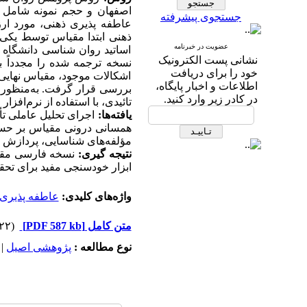
جستجوی پیشرفته
عاطفه پذیری ذهنی، مورد ارز
ذهنی ابتدا مقیاس توسط یکی
عضویت در خبرنامه
اساتید روان شناسی دانشگاه ا
نشانی پست الکترونیک
نسخه ترجمه شده را مجدداً 
خود را برای دریافت
اشکالات موجود، مقیاس نهایی 
اطلاعات و اخبار پایگاه،
بررسی قرار گرفت. به‌منظور س
در کادر زیر وارد کنید.
تائیدی، با استفاده از نرم‌افزار
S
یافته‌ها:
اجرای تحلیل عاملی تأ
مؤلفه‌های شناسایی، پردازش و
نتیجه گیری:
نسخه فارسی مقیاس
ابزار خودسنجی مفید برای تحقی
واژه‌های کلیدی:
عاطفه پذیری 
متن کامل
[PDF 587 kb]
(۸۲۲ دریافت)
نوع مطالعه :
پژوهشی اصيل
|