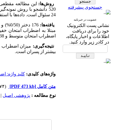
روش‌ها:
جستجوی پیشرفته
520 دانشجو با روش نمونه‌گ
24 سئوال است. داده‌ها با استفاده از نرم‌افزار آماری
عضویت در خبرنامه
یافته‌ها:
نشانی پست الکترونیک
خود را برای دریافت
اضطراب امتحان متوسط و 238 دانشجو (8/45%) اضطراب امتحان شدید داشتند.
اطلاعات و اخبار پایگاه،
در کادر زیر وارد کنید.
نتیجه‌گیری:
میزان اضطراب ام
بیشتر از پسران است.
واژه‌های کلیدی:
کلید واژه: ا
متن کامل
[PDF 473 kb]
(۴۷۷۴ دریافت)
نوع مطالعه :
پژوهشی اصيل
|