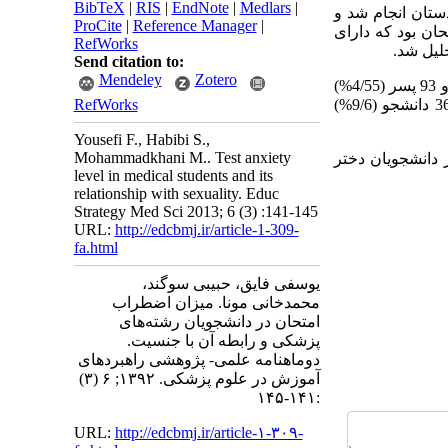
BibTeX
|
RIS
|
EndNote
|
Medlars
|
وم پزشکی کردستان انجام شد و
ProCite
|
Reference Manager
|
حان بود که دارای
RefWorks
Send citation to:
Mendeley
Zotero
176 دختر (0/50%) و 62 پسر (6/39%) مبتلا به اضطراب امتحان شدید و 153 دختر (5/43%) و 93 پسر (4/55%)
مبتلا به اضطراب امتحان خفیف بودند (01/0 p < ). 246 دانشجو (3/47%) اضطراب امتحان خفیف، 36 دانشجو (9/6%)
RefWorks
Yousefi F., Habibi S.,
Mohammadkhani M.. Test anxiety
 دانشجویان دختر
level in medical students and its
relationship with sexuality. Educ
Strategy Med Sci 2013; 6 (3) :141-145
URL:
http://edcbmj.ir/article-1-309-
fa.html
یوسفی فایق، حبیبی سوگند،
محمدخانی مونا. میزان اضطراب
امتحان در دانشجویان رشته‌های
پزشکی و رابطه آن با جنسیت.
دوماهنامه علمی- پژوهشی راهبردهای
آموزش در علوم پزشکی. ۱۳۹۲; ۶ (۳)
:۱۴۱-۱۴۵
URL:
http://edcbmj.ir/article-۱-۳۰۹-