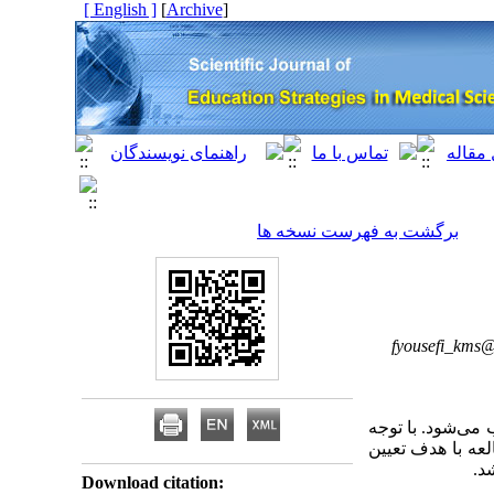
[ English ]
]
Archive
[
برگشت به فهرست نسخه ها
fyousefi_kms
می‌شود. با توجه
لعه با هدف تعیین
د.
Download citation: